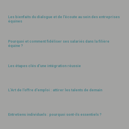
GESTION HUMAINE
Les bienfaits du dialogue et de l’écoute au sein des entreprises
équines
GESTION HUMAINE
Pourquoi et comment fidéliser ses salariés dans la filière
équine ?
GESTION HUMAINE
Les étapes clés d'une intégration réussie
GESTION HUMAINE
L'Art de l'offre d'emploi : attirer les talents de demain
GESTION HUMAINE
Entretiens individuels : pourquoi sont-ils essentiels ?
GESTION HUMAINE