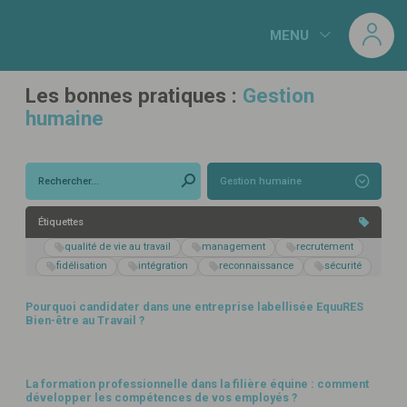
Panneau de gestion des cookies
MENU
Les bonnes pratiques :
Gestion
humaine
Gestion humaine
Étiquettes
qualité de vie au travail
management
recrutement
GESTION HUMAINE
fidélisation
intégration
reconnaissance
sécurité
Pourquoi candidater dans une entreprise labellisée EquuRES
Bien-être au Travail ?
GESTION HUMAINE
La formation professionnelle dans la filière équine : comment
développer les compétences de vos employés ?