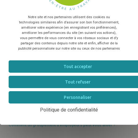
GESTION HUMAINE
relation commerciale qui peut en découler
*
Notre site et nos partenaires utilisent des cookies ou
TÉLÉCHARGER
Les accidents dans la filière équine
technologies similaires afin d’assurer son bon fonctionnement,
améliorer votre expérience (en enregistrant vos préférences),
GESTION HUMAINE
améliorer les performances du site (en suivant vos actions),
vous permettre de vous connecter à vos réseaux sociaux et d’y
partager des contenus depuis notre site et enfin, afficher de la
Recruter un apprenti : comprendre les enjeux et les bénéfices
publicité personnalisée sur notre site ou ceux de nos partenaires
GESTION HUMAINE
Tout accepter
Améliorer la Relation Humain-Cheval en Filière Équine
Tout refuser
GESTION HUMAINE
Personnaliser
Gestion de parcours pro : "Les ancres de carrières"
GESTION HUMAINE
Politique de confidentialité
Comment un groupement d’employeurs peut vous aider ?
GESTION HUMAINE