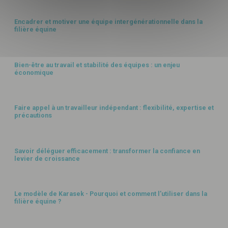
Encadrer et motiver une équipe intergénérationnelle dans la
filière équine
GESTION HUMAINE
Bien-être au travail et stabilité des équipes : un enjeu
économique
GESTION HUMAINE
Faire appel à un travailleur indépendant : flexibilité, expertise et
précautions
ORGANISATION
Savoir déléguer efficacement : transformer la confiance en
levier de croissance
AMBIANCE & QUALITÉ
Le modèle de Karasek - Pourquoi et comment l’utiliser dans la
filière équine ?
AMBIANCE & QUALITÉ