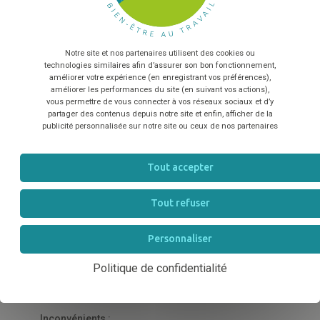
En envoyant le formulaire, vous acceptez que les
informations saisies soient exploitées dans le cadre de la
Le management participatif
relation commerciale qui peut en découler
*
Notre site et nos partenaires utilisent des cookies ou
Le management participatif est également qualifié
TÉLÉCHARGER
technologies similaires afin d’assurer son bon fonctionnement,
améliorer votre expérience (en enregistrant vos préférences),
de management horizontal. La bonne entente,
améliorer les performances du site (en suivant vos actions),
l’esprit d’équipe, la proactivité ainsi que la confiance
vous permettre de vous connecter à vos réseaux sociaux et d’y
partager des contenus depuis notre site et enfin, afficher de la
sont clés dans ce style de management, où la
publicité personnalisée sur notre site ou ceux de nos partenaires
hiérarchie est quasi mise de côté. Le rôle du manager
est de créer les conditions favorables au
Tout accepter
développement de la créativité et de l’engagement
des salariés.
Tout refuser
Avantages :
Personnaliser
Politique de confidentialité
Motiver les salariés, les responsabiliser et
renforcer leur autonomie et leur performance
Inconvénients :