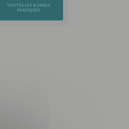
TOUTES LES BONNES
PRATIQUES
nsuelle
iques
!