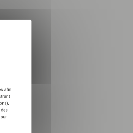
INSCRIPTION
X
Masquer le bandeau des 
 dans le cadre de la
TÉLÉCHARGER
s afin
strant
ons),
 des
 sur