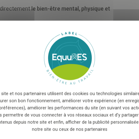
e directement
le bien-être mental, physique et
 de salariés...
elle :
e, vous acceptez que les informations saisies soient exploitées
i peut en découler
*
rant
e permet à chacun de
savoir à quoi s’attendre
: ce
uragé… ou non. Cela réduit les malentendus et les
 site et nos partenaires utilisent des cookies ou technologies similaire
urer son bon fonctionnement, améliorer votre expérience (en enregi
préférences), améliorer les performances du site (en suivant vos acti
s permettre de vous connecter à vos réseaux sociaux et d’y partager
t
tenus depuis notre site et enfin, afficher de la publicité personnalisée
notre site ou ceux de nos partenaires
re est alignée avec les convictions d’un salarié