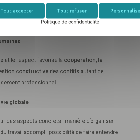
 bien-être des chevaux, ou la rigueur dans le
Tout accepter
Tout refuser
Personnalise
on, la fierté d’appartenance, et la fidélité
.
Politique de confidentialité
 humaines
e et le respect favorise la
coopération, la
estion constructive des conflits
autant de
uisement professionnel.
e vie globale
 sur des aspects concrets : manière d’organiser
u travail accompli, possibilité de faire entendre