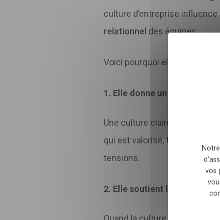
culture d’entreprise influenc
relationnel
des équipes.
Sélectionnez nombre
Voici pourquoi elle est essenti
En envoyant le formulair
relation commerciale qu
1. Elle donne un cadre rassu
Une culture claire et partagé
qui est valorisé, toléré, enco
Notre
tensions.
d’ass
vos 
vou
2. Elle soutient l’engagemen
con
Quand la culture d’une structu