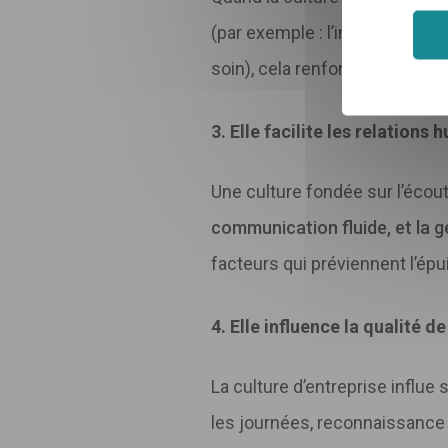
(par exemple : l’importance du
soin), cela renforce la
motivati
3. Elle facilite les relations
Une culture fondée sur l’écout
communication fluide, et la g
facteurs qui préviennent l’ép
4. Elle influence la qualité d
La culture d’entreprise influe
les journées, reconnaissance d