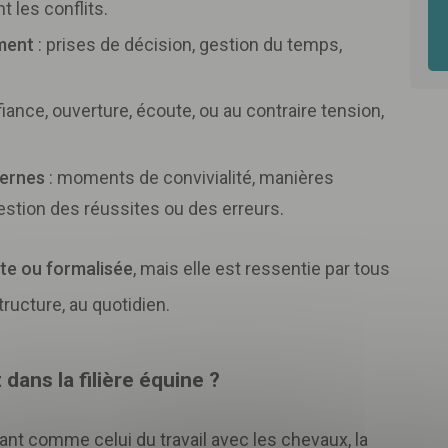
t les conflits.
ment
: prises de décision, gestion du temps,
iance, ouverture, écoute, ou au contraire tension,
ternes
: moments de convivialité, manières
gestion des réussites ou des erreurs.
rite ou formalisée
, mais elle est ressentie par tous
Télécharger
votre fichier
tructure, au quotidien.
dans la filière équine ?
vez-vous
newsletter me
suivre notre actualité et les
bonnes prat
nt comme celui du travail avec les chevaux, la