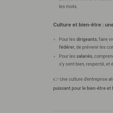
les mots.
Culture et bien-être : u
Pour les
dirigeants
, faire 
fédérer
, de prévenir les con
Pour les
salariés
, comprend
s’y sent bien, respecté, et 
👉 Une culture d’entreprise 
puissant pour le bien-être et l