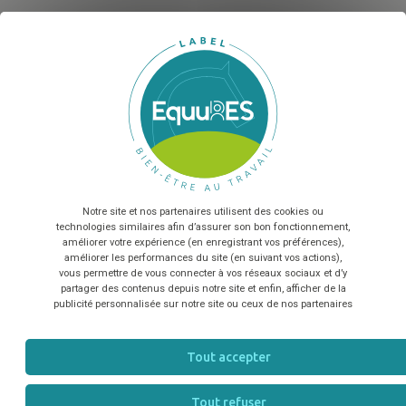
Concernant le système de contrôle,
Concernant votre candidature et le
X
Ma
la presse et la communication ?
label Bien-être au Travail ?
EquuRES
équi-ressources
contact@label-equures.com
louise.snaet@ifce.fr
06 02 12 95 92
07 62 13 98 85
Sélectionnez nombre de salariés...
Anaïs Mougin
En envoyant le formulaire, vous acceptez que les
Chargée de
informations saisies soient exploitées dans le cadre de la
développement
relation commerciale qui peut en découler
*
du label
CONTACT
EquuRES Bien-
Notre site et nos partenaires utilisent des cookies ou
Etre au Travail
TÉLÉCHARGER
technologies similaires afin d’assurer son bon fonctionnement,
06 49 70 82
améliorer votre expérience (en enregistrant vos préférences),
55
améliorer les performances du site (en suivant vos actions),
vous permettre de vous connecter à vos réseaux sociaux et d’y
partager des contenus depuis notre site et enfin, afficher de la
publicité personnalisée sur notre site ou ceux de nos partenaires
Tout accepter
Nos coordonnées
Tout refuser