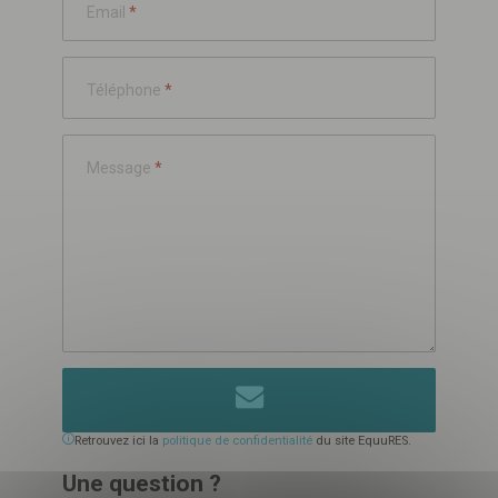
Email
*
Téléphone
*
Message
*
Télécharger
votre fichier
Retrouvez ici la
politique de confidentialité
du site EquuRES.
Une question ?