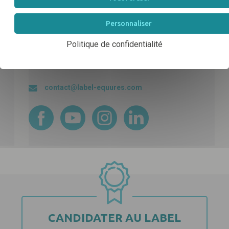
EQUURES
Normandie Équine Vallée
Personnaliser
Espace vie et entrepreneuriat
Politique de confidentialité
1504 Route de lʼéglise
14430 Goustranville
contact@label-equures.com
CANDIDATER AU LABEL