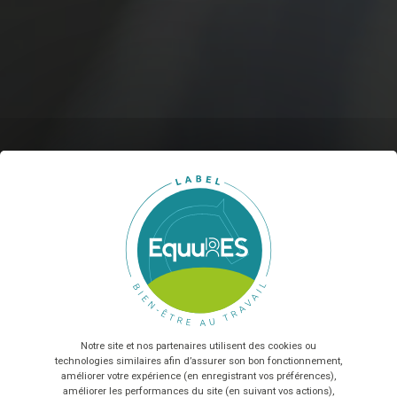
X
Ma
Sélectionnez nombre de salariés...
En envoyant le formulaire, vous acceptez que les
informations saisies soient exploitées dans le cadre de la
relation commerciale qui peut en découler
*
Notre site et nos partenaires utilisent des cookies ou
TÉLÉCHARGER
technologies similaires afin d’assurer son bon fonctionnement,
améliorer votre expérience (en enregistrant vos préférences),
améliorer les performances du site (en suivant vos actions),