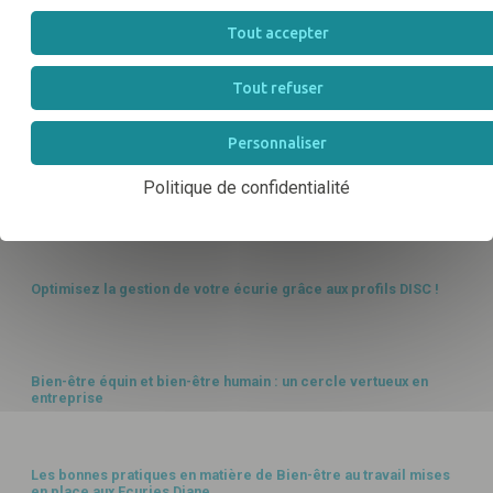
Bien-être au travail et stabilité des équipes : un enjeu
économique
Tout accepter
GESTION HUMAINE
Tout refuser
Encadrer et motiver une équipe intergénérationnelle dans la
filière équine
ORGANISATION
Personnaliser
Politique de confidentialité
Gérer les moments de forte activité sans épuiser son équipe
GESTION HUMAINE
Optimisez la gestion de votre écurie grâce aux profils DISC !
SANTÉ
Bien-être équin et bien-être humain : un cercle vertueux en
entreprise
ORGANISATION
Les bonnes pratiques en matière de Bien-être au travail mises
en place aux Ecuries Diane