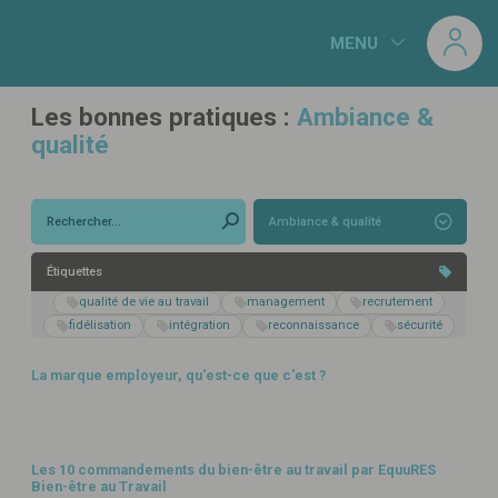
Panneau de gestion des cookies
MENU
Les bonnes pratiques :
Ambiance &
qualité
Ambiance & qualité
Étiquettes
qualité de vie au travail
management
recrutement
AMBIANCE & QUALITÉ
fidélisation
intégration
reconnaissance
sécurité
La marque employeur, qu'est-ce que c'est ?
AMBIANCE & QUALITÉ
Les 10 commandements du bien-être au travail par EquuRES
Bien-être au Travail