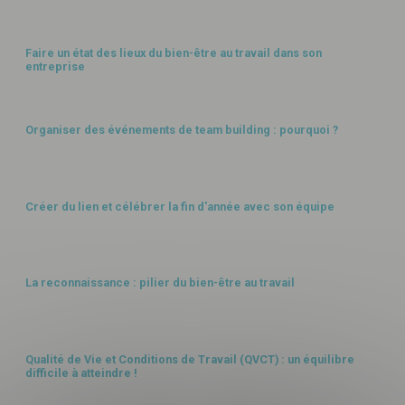
AMBIANCE & QUALITÉ
Faire un état des lieux du bien-être au travail dans son
entreprise
AMBIANCE & QUALITÉ
Organiser des événements de team building : pourquoi ?
AMBIANCE & QUALITÉ
Créer du lien et célébrer la fin d'année avec son équipe
AMBIANCE & QUALITÉ
La reconnaissance : pilier du bien-être au travail
Télécharger
votre fichier
AMBIANCE & QUALITÉ
Qualité de Vie et Conditions de Travail (QVCT) : un équilibre
difficile à atteindre !
AMBIANCE & QUALITÉ