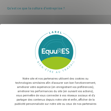
Qu'est ce que la culture d'entreprise ?
AMBIANCE & QUALITÉ
X
Ma
QVCT : comprendre et agir pour mieux travailler ensemble
AMBIANCE & QUALITÉ
Sélectionnez nombre de salariés...
Le modèle de Karasek - Pourquoi et comment l’utiliser dans la
filière équine ?
En envoyant le formulaire, vous acceptez que les
informations saisies soient exploitées dans le cadre de la
relation commerciale qui peut en découler
*
Fêter les victoires en équipe : une performance collective
avant tout
Notre site et nos partenaires utilisent des cookies ou
ORGANISATION
TÉLÉCHARGER
technologies similaires afin d’assurer son bon fonctionnement,
améliorer votre expérience (en enregistrant vos préférences),
améliorer les performances du site (en suivant vos actions),
Savoir déléguer efficacement : transformer la confiance en
vous permettre de vous connecter à vos réseaux sociaux et d’y
levier de croissance
GESTION HUMAINE
partager des contenus depuis notre site et enfin, afficher de la
publicité personnalisée sur notre site ou ceux de nos partenaires