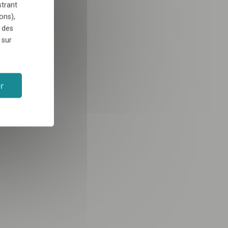
strant
ons),
 des
 sur
r