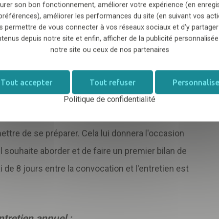
urer son bon fonctionnement, améliorer votre expérience (en enregi
préférences), améliorer les performances du site (en suivant vos acti
s permettre de vous connecter à vos réseaux sociaux et d’y partager
 réunion formelle entre un employé et son
tenus depuis notre site et enfin, afficher de la publicité personnalisée
performances de l'employé, discuter de son
notre site ou ceux de nos partenaires
l
, fixer de nouveaux objectifs et aborder diverses
Tout accepter
Tout refuser
Personnalise
 sa carrière au sein de l'organisation.
Politique de confidentialité
re salarié de la tenue de l'entretien avec un
mettre de se préparer. Cela lui donnera l'occasion
il souhaite aborder et de faire un premier bilan de
 de 8 jours entre la convocation et l'entretien est
ntretien annuel :