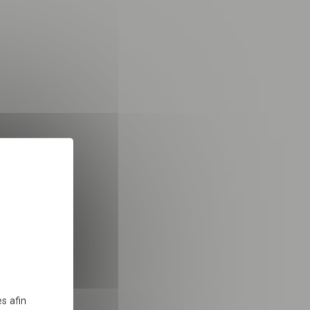
nsuelle
iques
!
INSCRIPTION
X
Masquer le bandeau des 
 dans le cadre de la
TÉLÉCHARGER
s afin