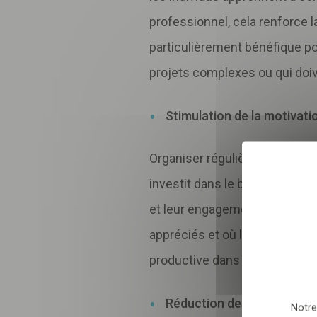
professionnel, cela renforce l
particulièrement bénéfique po
Inscri
projets complexes ou qui do
pour 
Stimulation de la motivati
Sélectionnez nombre
Organiser régulièrement des a
investit dans le bien-être de 
En envoyant le formulair
et leur engagement, en créant
relation commerciale qu
appréciés et où leurs efforts
productive dans ses tâches q
Réduction des conflits
Notre