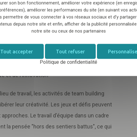
urer son bon fonctionnement, améliorer votre expérience (en enregi
préférences), améliorer les performances du site (en suivant vos acti
avail, des
tensions et des conflits
peuvent
s permettre de vous connecter à vos réseaux sociaux et d’y partager
rmet d'aplanir ces tensions en créant un espace
tenus depuis notre site et enfin, afficher de la publicité personnalisée
notre site ou ceux de nos partenaires
t interagir de manière plus informelle. Ces
de dissiper les malentendus et de rétablir une
Tout accepter
Tout refuser
Personnalise
ant ainsi les conflits à long terme.
Politique de confidentialité
té et de l'innovation
eu de travail, les activités de team building
érer leur créativité. Les jeux et défis peuvent
t approches. Le travail d'équipe dans un cadre
t la pensée "hors des sentiers battus", ce qui