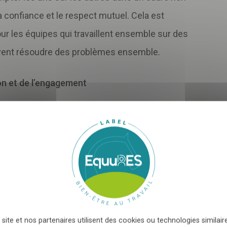
a confiance et le respect mutuel. Cela est
ur les équipes qui travaillent ensemble sur des
vez-vous
newsletter me
ivent résoudre des problèmes ensemble.
suivre notre actualité et les
bonnes prat
on et de l’engagement
 de salariés...
ctivités de team building montre que l'entreprise
ses employés. Cela peut améliorer leur motivation
e, vous acceptez que les informations saisies soient exploitées
 un environnement dans lequel ils se sentent
i peut en découler
*
 sont reconnus. Une équipe motivée est plus
uotidiennes.
 site et nos partenaires utilisent des cookies ou technologies similaire