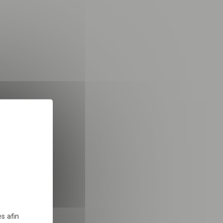
nsuelle
iques
!
INSCRIPTION
X
Masquer le bandeau des 
 dans le cadre de la
TÉLÉCHARGER
s afin