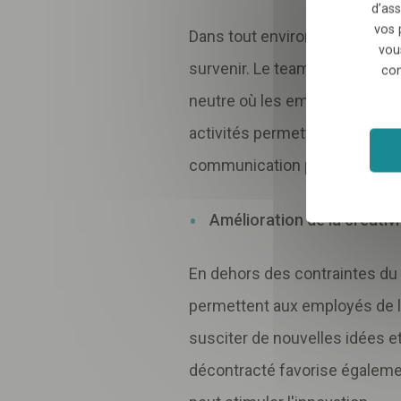
d’ass
vos 
Dans tout environnement de tr
vou
survenir. Le team building pe
con
neutre où les employés peuven
activités permettent souvent 
communication positive, réduis
Amélioration de la créativi
En dehors des contraintes du li
permettent aux employés de lib
susciter de nouvelles idées e
décontracté favorise égalemen