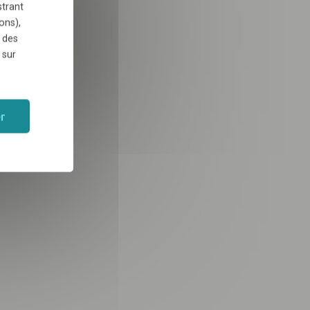
strant
ons),
 des
 sur
r