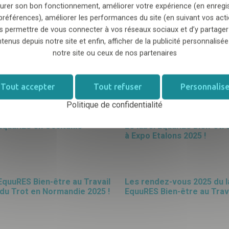
urer son bon fonctionnement, améliorer votre expérience (en enregi
13
des Écuries Diane et des
ÉQUI-PERF 2025 : le Bien-ê
préférences), améliorer les performances du site (en suivant vos acti
de Lisors
de la performance
s permettre de vous connecter à vos réseaux sociaux et d’y partager
MARS
25
tenus depuis notre site et enfin, afficher de la publicité personnalisée
notre site ou ceux de nos partenaires
21
AS labellisé EquuRES Bien-
Le poney club des 5 Arpen
Travail niveau progression
labellise au niveau engag
MARS
25
Tout accepter
Tout refuser
Personnalise
Politique de confidentialité
24
 EquuRES en Occitanie
Le label EquuRES Bien-être
à Expo Etalons 2025 !
JANV
25
15
 EquuRES Bien-être au Travail
Les rendez-vous 2025 du l
 du Trot en Normandie 2025 !
EquuRES Bien-être au Trav
JANV
25