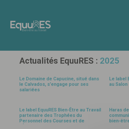
Panneau de gestion des cookies
Actualités EquuRES :
2025
29
12
Le Domaine de Capucine, situé dans
Le label
le Calvados, s'engage pour ses
au Salon
DÉC
26
DÉC
25
salariées
20
17
Le label EquuRES Bien-Être au Travail
Haras de
partenaire des Trophées du
communic
OCT
25
OCT
25
Personnel des Courses et de
bien-être
l’Élevage