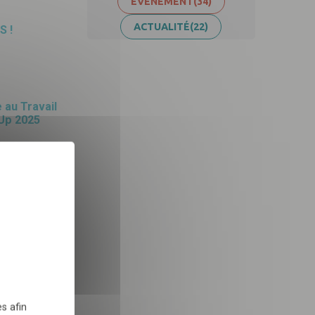
ÉVÈNEMENT
(34)
ACTUALITÉ
(22)
S !
 au Travail
Up 2025
X
Masquer le bandeau des 
tre au
 des outils
 dans le cadre de la
tre au
TÉLÉCHARGER
025
s afin