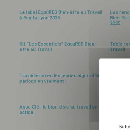
29
5
Le label EquuRES Bien-être au Travail
Les rend
à Equita Lyon 2025
Bien-êtr
OCT
25
SEPT
25
2025
1
25
Kit “Les Essentiels” EquuRES Bien-
Table ro
être au Travail
Travail
AOÛT
25
SEPT
25
Sélectionnez nombre
13
8
Travailler avec les jeunes aujourd'hui :
Fidélisat
parlons en vraiment !
label Eq
JUIN
25
JUIN
25
En envoyant le formulair
relation commerciale qu
26
26
Asso Clé : le bien-être au travail en
Performa
action
d'entraî
MAI
25
MAI
25
Notre