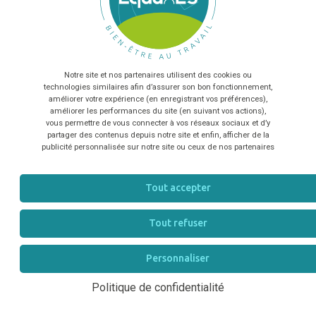
J'ACHÈTE LE KIT MAINTENANT !
En envoyant le formulaire, vous acceptez que les
informations saisies soient exploitées dans le cadre de la
relation commerciale qui peut en découler
*
Pourquoi ce kit peut changer votre
Notre site et nos partenaires utilisent des cookies ou
TÉLÉCHARGER
quotidien ?
technologies similaires afin d’assurer son bon fonctionnement,
améliorer votre expérience (en enregistrant vos préférences),
améliorer les performances du site (en suivant vos actions),
vous permettre de vous connecter à vos réseaux sociaux et d’y
Dans la filière équine, beaucoup de structures
partager des contenus depuis notre site et enfin, afficher de la
fonctionnent avec de petites équipes et peu de
publicité personnalisée sur notre site ou ceux de nos partenaires
temps à consacrer à la gestion RH. Résultat : les
obligations légales
sont parfois difficiles à suivre, et
Tout accepter
les outils manquent pour structurer efficacement le
Tout refuser
travail au quotidien.
Personnaliser
Le Kit “Les Essentiels” EquuRES Bien-être au Travail
apporte une solution concrète :
Politique de confidentialité
Il vous fait gagner du temps grâce à des modèles