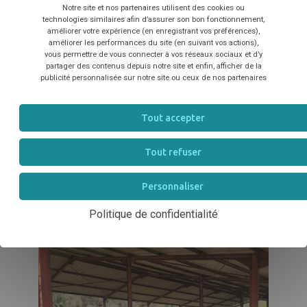
respectueuses du bien-être des chevaux et de leurs
Notre site et nos partenaires utilisent des cookies ou
TÉLÉCHARGER
technologies similaires afin d’assurer son bon fonctionnement,
équipes. Cette évolution se traduit par un mode de
améliorer votre expérience (en enregistrant vos préférences),
améliorer les performances du site (en suivant vos actions),
fonctionnement innovant, qui allie
bien-être animal
vous permettre de vous connecter à vos réseaux sociaux et d’y
et
bien-être au travail
.
partager des contenus depuis notre site et enfin, afficher de la
publicité personnalisée sur notre site ou ceux de nos partenaires
L’organisation de l’espace et des tâches au sein de
l’écurie permet de réduire les tâches physiques
Tout accepter
répétitives tout en optimisant l’organisation
Tout refuser
quotidienne.
Personnaliser
Politique de confidentialité