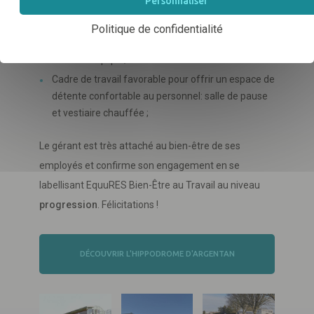
Personnaliser
courses après des carrières à l'élevage ou à
l'entraînement ;
Politique de confidentialité
Organisation de temps partagés informels pour
fédérer l'équipe ;
Cadre de travail favorable pour offrir un espace de
détente confortable au personnel: salle de pause
et vestiaire chauffée ;
Le gérant est très attaché au bien-être de ses
employés et confirme son engagement en se
labellisant EquuRES Bien-Être au Travail au niveau
progression
. Félicitations !
DÉCOUVRIR L'HIPPODROME D'ARGENTAN