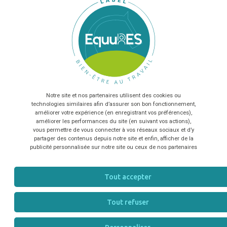
Allègement de la pénibilité au travail terrain
(tâches mécanisées. Tenues de sécurité
respectées et fournies) et administratif (espaces
Sélectionnez nombre de salariés...
de travail confortables et ergonomiques) ;
Proposition d'évolution de salaire et avantage :
En envoyant le formulaire, vous acceptez que les
informations saisies soient exploitées dans le cadre de la
prime de vacation, Avantages en nature
relation commerciale qui peut en découler
*
(Logement de fonction sur le lieu de travail,
formation).
Notre site et nos partenaires utilisent des cookies ou
TÉLÉCHARGER
technologies similaires afin d’assurer son bon fonctionnement,
Accès à la formation professionnelle (proposée à
améliorer votre expérience (en enregistrant vos préférences),
tous les salariés en 3 ans, formation interne
améliorer les performances du site (en suivant vos actions),
vous permettre de vous connecter à vos réseaux sociaux et d’y
incluse). Beaucoup de flexibilité et équilibre vie
partager des contenus depuis notre site et enfin, afficher de la
pro-perso très appréciée par les salariés ;
publicité personnalisée sur notre site ou ceux de nos partenaires
L'entreprise donne à valeur égale et prend en
compte l'égalité au travail au quotidien et dans
Tout accepter
son recrutement ;
L'entreprise permettant l'épanouissement pour
Tout refuser
des personnes souhaitant bénéficier d'une autre
vie professionnelle au service des chevaux de