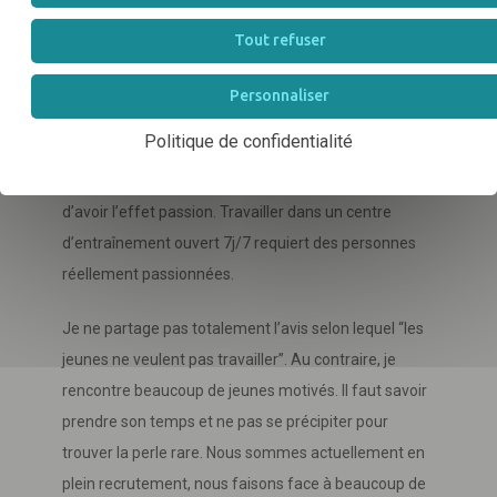
l’intérêt du métier. Nous travaillons avec des chevaux
et des clients parfois exigeants, c’est donc une bonne
Tout refuser
recette pour ne pas s’ennuyer au travail.
Personnaliser
Le recrutement est peut-être une des choses les plus
Politique de confidentialité
difficiles, mais nous nous en sortons plutôt bien. Dans
la filière équine, nous retrouvons cette particularité
d’avoir l’effet passion. Travailler dans un centre
d’entraînement ouvert 7j/7 requiert des personnes
réellement passionnées.
Je ne partage pas totalement l’avis selon lequel “les
jeunes ne veulent pas travailler”. Au contraire, je
rencontre beaucoup de jeunes motivés. Il faut savoir
prendre son temps et ne pas se précipiter pour
trouver la perle rare. Nous sommes actuellement en
plein recrutement, nous faisons face à beaucoup de