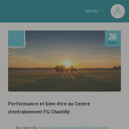
Panneau de gestion des cookies
MENU
26
MAI
25
Performance et bien-être au Centre
d'entraînement FG Chantilly
Au cœur du
centre d’entraînement France Galop de