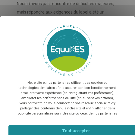
Nous n’avons pas rencontré de difficultés majeures,
mais répondre aux exigences du label a été un
véritable défi, surtout en nous demandant quelle
X
Ma
note nous allions obtenir à l’issue de l’évaluation.
France Galop bénéficie d’une convention collective
Sélectionnez nombre de salariés...
particulièrement favorable au bien-être au travail,
En envoyant le formulaire, vous acceptez que les
mais l’ambiance positive qui y règne tient aussi à
informations saisies soient exploitées dans le cadre de la
d'autres facteurs humains et organisationnels.
relation commerciale qui peut en découler
*
Notre site et nos partenaires utilisent des cookies ou
Rencontrez-vous encore des difficultés en
TÉLÉCHARGER
technologies similaires afin d’assurer son bon fonctionnement,
améliorer votre expérience (en enregistrant vos préférences),
termes de RH ?
améliorer les performances du site (en suivant vos actions),
vous permettre de vous connecter à vos réseaux sociaux et d’y
partager des contenus depuis notre site et enfin, afficher de la
Pas particulièrement. Le management réserve
publicité personnalisée sur notre site ou ceux de nos partenaires
toujours son lot de surprises, mais cela rend les
tâches moins répétitives, et c’est aussi ce qui fait
Tout accepter