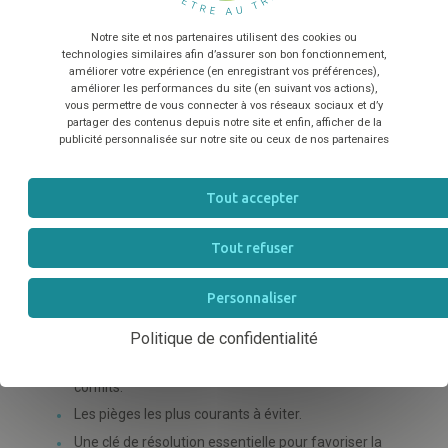
Ce que vous allez concrètement
Notre site et nos partenaires utilisent des cookies ou
TÉLÉCHARGER
technologies similaires afin d’assurer son bon fonctionnement,
retirer de cet atelier
améliorer votre expérience (en enregistrant vos préférences),
améliorer les performances du site (en suivant vos actions),
vous permettre de vous connecter à vos réseaux sociaux et d’y
partager des contenus depuis notre site et enfin, afficher de la
Participer à cet atelier d'une heure vous offre des
publicité personnalisée sur notre site ou ceux de nos partenaires
outils immédiats pour améliorer votre
management
et l'ambiance générale de votre structure. À partir de
Tout accepter
l’analyse d’un cas concret, vous explorerez les
meilleures pratiques et les pièges à éviter pour une
Tout refuser
résolution constructive.
Personnaliser
Vous repartirez avec :
Politique de confidentialité
Une meilleure compréhension du mécanisme des
conflits.
Les pièges les plus courants à éviter.
Une clé de résolution essentielle pour favoriser la