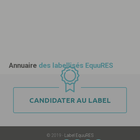
BRETAGNE
(1)
Domaine d'Albizia
35520 MELESSE
CE
PE
N2
Annuaire
des labellisés EquuRES
CANDIDATER AU LABEL
© 2019 -
Label EquuRES