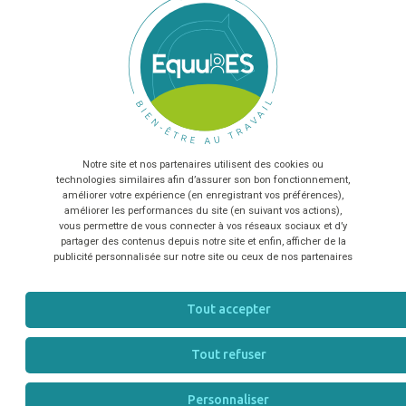
CE
N2
Sélectionnez nombre de salariés...
En envoyant le formulaire, vous acceptez que les
OMANCE SAS
informations saisies soient exploitées dans le cadre de la
77720 SAINT MÉRY
relation commerciale qui peut en découler
*
EG
N2
Notre site et nos partenaires utilisent des cookies ou
TÉLÉCHARGER
technologies similaires afin d’assurer son bon fonctionnement,
améliorer votre expérience (en enregistrant vos préférences),
AFASEC
améliorer les performances du site (en suivant vos actions),
75819 PARIS
vous permettre de vous connecter à vos réseaux sociaux et d’y
partager des contenus depuis notre site et enfin, afficher de la
IS
N2
publicité personnalisée sur notre site ou ceux de nos partenaires
Tout accepter
PAYS DE LA LOIRE
(3)
Tout refuser
Haras Saint Yves
44360 VIGNEUX-DE-BRETAGNE
Personnaliser