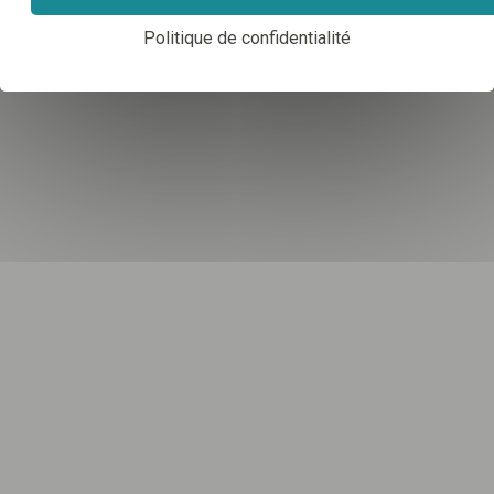
EL
PE
N2
Politique de confidentialité
Asso clé
44360 VIGNEUX DE BRETAGNE
CE
PE
N2
Ecurie Seconde Chance
49520 OMBRÉE D'ANJOU
N2
HAUTS-DE-FRANCE
(1)
Centre d'entraînement FG Chantilly
60270 GOUVIEUX