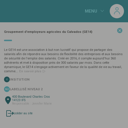
Panneau de gestion des cookies
MENU
CATÉGORIES
Groupement d'employeurs agricoles du Calvados (GE14)
22
NORMANDIE
(11)
Résultats :
labellisé
s
Le GE14 est une association à but non lucratif qui propose de partager des
salariés afin de répondre aux besoins de flexibilité des entreprises et aux besoins
de sécurité de l'emploi des salariés. Créé en 2016, il compte aujourd'hui 360
adhérents et met à disposition près de 300 salariés par mois. Dans cette
Ecuries Diane
dynamique, le GE14 s’engage activement en faveur de la qualité de vie au travail,
14130 REUX
comme...
En savoir plus
EG
N3
INSITUTION
IS
LABELLISÉ NIVEAU 2
N2
400 Boulevard Charles Cros
Hippodrome de Clairefontaine
14123 IFS
Responsable : Jennifer Marie
14800 TOURGEVILLE
HI
N3
Accéder au site