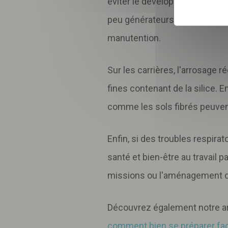
éviter le développement de m
peu générateurs de poussière e
manutention.
Sur les carrières, l'arrosage r
fines contenant de la silice. E
comme les sols fibrés peuven
Enfin, si des troubles respira
santé et bien-être au travail 
missions ou l'aménagement d
Découvrez également notre arti
comment bien se préparer face