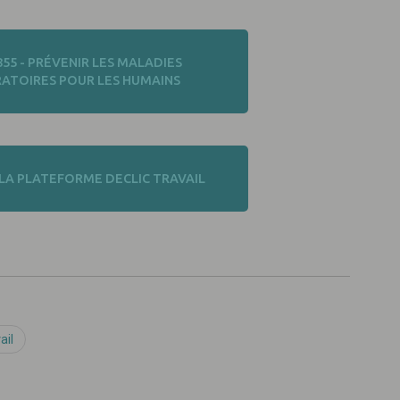
855 - PRÉVENIR LES MALADIES
RATOIRES POUR LES HUMAINS
 LA PLATEFORME DECLIC TRAVAIL
ail