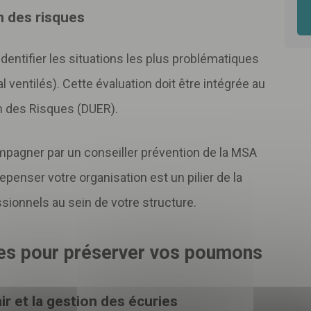
n des risques
dentifier les situations les plus problématiques
 ventilés). Cette évaluation doit être intégrée au
n des Risques (DUER).
Télécharger
votre fichier
pagner par un conseiller prévention de la MSA
Repenser votre organisation est un pilier de la
sionnels au sein de votre structure.
vez-vous
newsletter me
es pour préserver vos poumons
suivre notre actualité et les
bonnes prat
air et la gestion des écuries