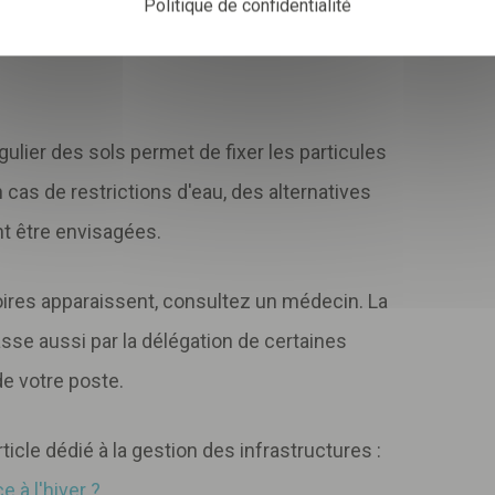
oisissures. Optez pour des aliments concentrés
Politique de confidentialité
t favorisez les râteliers pour limiter la
égulier des sols permet de fixer les particules
n cas de restrictions d'eau, des alternatives
t être envisagées.
toires apparaissent, consultez un médecin. La
passe aussi par la délégation de certaines
e votre poste.
cle dédié à la gestion des infrastructures :
 à l'hiver ?