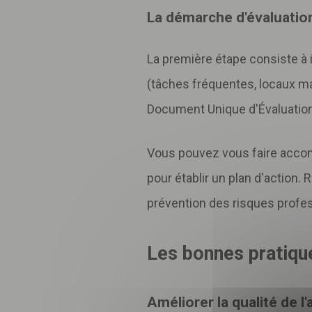
La démarche d'évaluatio
La première étape consiste à i
(tâches fréquentes, locaux mal
Document Unique d'Évaluatio
Vous pouvez vous faire accom
pour établir un plan d'action. 
prévention des risques profes
Inscri
Les bonnes pratiqu
pour 
Améliorer la qualité de l'