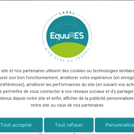
 de salariés...
on de vos bâtiments soit optimale pour évacuer
ailler ou de balayer, humidifiez légèrement les sols
e, vous acceptez que les informations saisies soient exploitées
i peut en découler
*
poussières dans l'air.
evaux en extérieur ou dans des zones bien
idiens favorisent un meilleur environnement et
 site et nos partenaires utilisent des cookies ou technologies similaire
 et des Conditions de Travail (QVCT) de chaque
urer son bon fonctionnement, améliorer votre expérience (en enregi
préférences), améliorer les performances du site (en suivant vos acti
s permettre de vous connecter à vos réseaux sociaux et d’y partager
tenus depuis notre site et enfin, afficher de la publicité personnalisée
es infrastructures
notre site ou ceux de nos partenaires
u foin et son stockage (à l'abri de l'humidité) pour
Tout accepter
Tout refuser
Personnalise