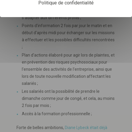
Politique de confidentialité
les salariés ;
Entreprise à l'écoute de ses salariés et qui sait
s'adapter aux différents profils ;
Points d'information 2 fois par jour le matin et en
début d'après midi pour échanger sur les missions
à effectuer et les possibles difficultés rencontrées
;
Plan d'actions élaboré pour agir lors de plaintes, et
en prévention des risques psychosociaux pour
l'ensemble des activités de l'entreprise, ainsi que
lors de toute nouvelle modification affectant les
salariés ;
Les salariés ont la possibilité de prendre le
dimanche comme jour de congé, et cela, au moins
2 fois par mois ;
Accès à la formation professionnelle ;
Forte de belles ambitions,
Diane Lybeck était déjà