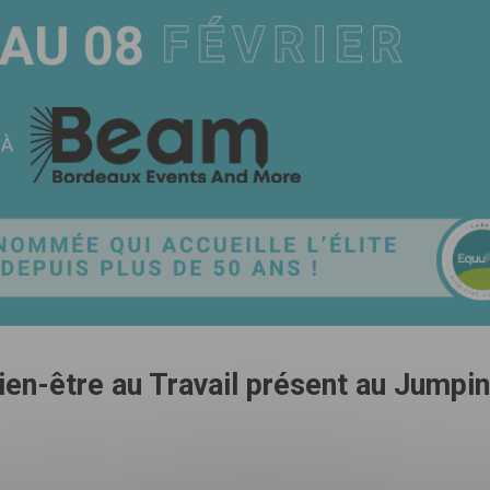
ien-être au Travail présent au Jumpi
Télécharger
votre fichier