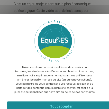
C'est un enjeu majeur, tant sur le plan économique
qu'écologique. Cette vidéo aborde les bases pour
maintenir une herbe de qualité, préserver la
X
Ma
biodiversité de vos parcelles et éviter le surpâturage.
Une prairie bien gérée est la première source d'une
Sélectionnez nombre de salariés...
alimentation saine pour le cheval.
En envoyant le formulaire, vous acceptez que les
2. L’alimentation équine
informations saisies soient exploitées dans le cadre de la
relation commerciale qui peut en découler
*
L'alimentation est le pilier de la santé du cheval, mais
Notre site et nos partenaires utilisent des cookies ou
elle est souvent source d'erreurs ou d'idées reçues.
TÉLÉCHARGER
technologies similaires afin d’assurer son bon fonctionnement,
Ce module permet de revoir les fondamentaux de la
améliorer votre expérience (en enregistrant vos préférences),
améliorer les performances du site (en suivant vos actions),
nutrition équine, de comprendre l'importance du
vous permettre de vous connecter à vos réseaux sociaux et d’y
partager des contenus depuis notre site et enfin, afficher de la
fourrage et d'apprendre à distribuer des rations
publicité personnalisée sur notre site ou ceux de nos partenaires
adaptées à l'activité réelle de l'animal.
Tout accepter
3. La vermifugation raisonnée