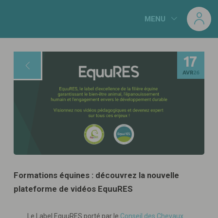
Panneau de gestion des cookies
MENU
17
AVR
26
Formations équines : découvrez la nouvelle
plateforme de vidéos EquuRES
Le Label EquuRES porté par le
Conseil des Chevaux