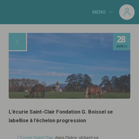
Panneau de gestion des cookies
MENU
28
AVR
26
L'écurie Saint-Clair Fondation G. Boissel se
labellise à l'échelon progression
L'Ecurie Saint Clair
, dans l'Isère, obtient sa