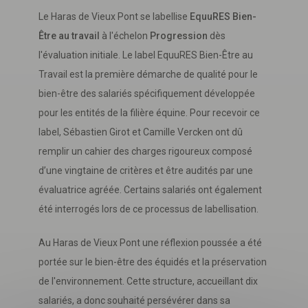
Le Haras de Vieux Pont se labellise
EquuRES Bien-
Être au travail
à l'échelon
Progression
dès
l'évaluation initiale. Le label EquuRES Bien-Être au
Travail est la première démarche de qualité pour le
bien-être des salariés spécifiquement développée
pour les entités de la filière équine. Pour recevoir ce
label, Sébastien Girot et Camille Vercken ont dû
remplir un cahier des charges rigoureux composé
d’une vingtaine de critères et être audités par une
évaluatrice agréée. Certains salariés ont également
été interrogés lors de ce processus de labellisation.
Au Haras de Vieux Pont une réflexion poussée a été
portée sur le bien-être des équidés et la préservation
Télécharger
votre fichier
de l'environnement. Cette structure, accueillant dix
salariés, a donc souhaité persévérer dans sa