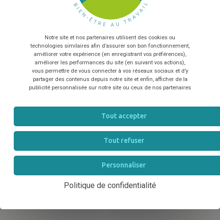
En envoyant le formulaire, vous acceptez que les
partager les engagements et les valeurs du
label
informations saisies soient exploitées dans le cadre de la
relation commerciale qui peut en découler
*
EquuRES Bien-être au Travail
, la seule démarche de
qualité en faveur du bien-être au travail,
Notre site et nos partenaires utilisent des cookies ou
TÉLÉCHARGER
spécifiquement développée pour les structures
technologies similaires afin d’assurer son bon fonctionnement,
améliorer votre expérience (en enregistrant vos préférences),
équines.
améliorer les performances du site (en suivant vos actions),
vous permettre de vous connecter à vos réseaux sociaux et d’y
partager des contenus depuis notre site et enfin, afficher de la
Le Salon du Cheval d'Angers 2024 sera l’occasion de
publicité personnalisée sur notre site ou ceux de nos partenaires
discuter des bénéfices du label et d’échanger sur les
pratiques qui favorisent un environnement de travail
Tout accepter
sain et durable. Vous pourrez nous retrouver sur le
salon, n'hésitez pas à nous contacter !
Tout refuser
Personnaliser
Évènement
Politique de confidentialité