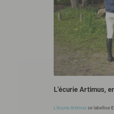
L'écurie Artimus, e
L'écurie Artimus
se labellise
E