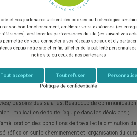
n place :
 site et nos partenaires utilisent des cookies ou technologies similaire
ueil complet et d'un DUERP ;
urer son bon fonctionnement, améliorer votre expérience (en enregi
préférences), améliorer les performances du site (en suivant vos acti
ète sur le harcèlement et comment éviter celui-ci dans 
s permettre de vous connecter à vos réseaux sociaux et d’y partager
tenus depuis notre site et enfin, afficher de la publicité personnalisée
e à ce qu’en cas d’absence d’un salarié, il n’y ait pas d’imp
notre site ou ceux de nos partenaires
contraintes de chacun, des préférences selon les cours/
travail : 35h largement respectées ;
Tout accepter
Tout refuser
Personnalise
us tôt, les salariés peuvent quitter la structure. Donnant do
Politique de confidentialité
rs de faire des heures en plus en cas de besoin ;
nvies/ besoins des salariés. Beaucoup de communication e
en. Implication de toute l’équipe dans les décisions ;
amélioration des conditions de travail et la diminution de
é, réflexion sur le cheminement et l’organisation du curag