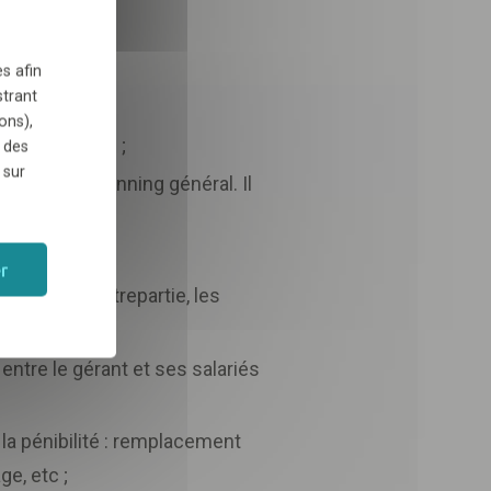
TÉLÉCHARGER
s afin
strant
ons),
une structure ;
 des
 sur
act sur le planning général. Il
 niveaux ;
r
nnant, en contrepartie, les
ntre le gérant et ses salariés
 la pénibilité : remplacement
e, etc ;