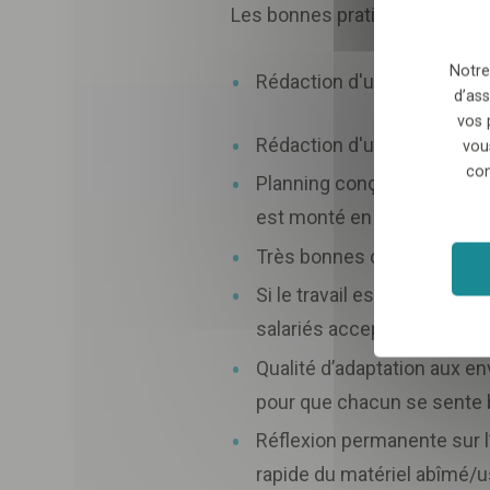
Les bonnes pratiques mises e
Notre
Rédaction d'un livret d'acc
d’ass
vos 
Rédaction d'une note compl
vou
con
Planning conçu de telle sort
est monté en fonction des 
Très bonnes conditions de 
Si le travail est terminé pl
salariés acceptent volontie
Qualité d’adaptation aux e
pour que chacun se sente bi
Réflexion permanente sur l’
rapide du matériel abîmé/us